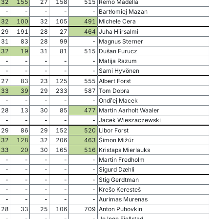
32
155
27
158
515
Remo Madella
-
-
-
-
-
Bartłomiej Mazan
32
100
32
105
491
Michele Cera
29
191
28
27
464
Juha Hiirsalmi
31
83
28
99
-
Magnus Sterner
32
19
31
81
515
Dušan Furucz
-
-
-
-
-
Matija Razum
-
-
-
-
-
Sami Hyvönen
27
83
23
125
555
Albert Forst
33
39
29
233
587
Tom Dobra
-
-
-
-
-
Ondřej Macek
28
13
30
85
477
Martin Aarholt Waaler
-
-
-
-
-
Jacek Wieszaczewski
29
86
29
152
520
Libor Forst
32
128
32
206
463
Šimon Mižúr
33
20
30
165
516
Kristaps Mierlauks
-
-
-
-
-
Martin Fredholm
-
-
-
-
-
Sigurd Dæhli
-
-
-
-
-
Stig Gerdtman
-
-
-
-
-
Krešo Keresteš
-
-
-
-
-
Aurimas Murenas
28
33
25
106
709
Anton Puhovkin
-
-
-
-
-
Jo Inge Fjellstad