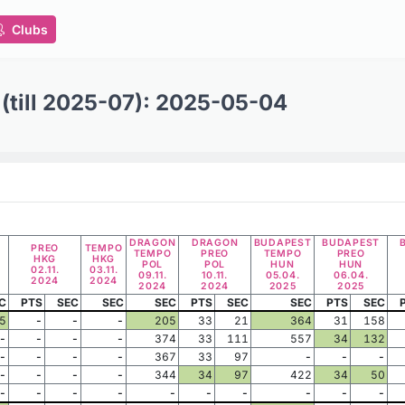
Clubs
 (till 2025-07): 2025-05-04
I
DRAGON
DRAGON
BUDAPEST
BUDAPEST
PREO
TEMPO
TEMPO
PREO
TEMPO
PREO
HKG
HKG
POL
POL
HUN
HUN
02.11.
03.11.
09.11.
10.11.
05.04.
06.04.
2024
2024
2024
2024
2025
2025
C
PTS
SEC
SEC
SEC
PTS
SEC
SEC
PTS
SEC
5
-
-
-
205
33
21
364
31
158
-
-
-
-
374
33
111
557
34
132
-
-
-
-
367
33
97
-
-
-
-
-
-
-
344
34
97
422
34
50
-
-
-
-
-
-
-
-
-
-