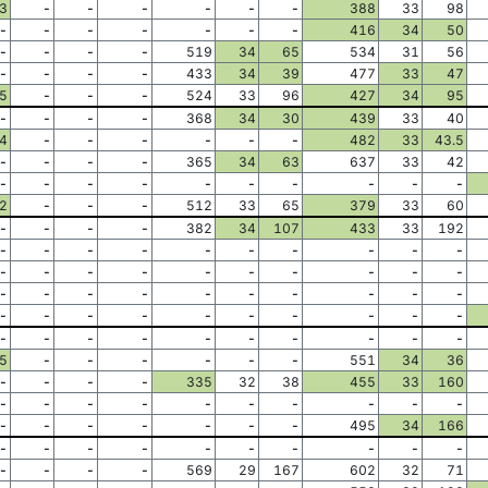
3
-
-
-
-
-
-
388
33
98
-
-
-
-
-
-
-
416
34
50
-
-
-
-
519
34
65
534
31
56
-
-
-
-
433
34
39
477
33
47
5
-
-
-
524
33
96
427
34
95
-
-
-
-
368
34
30
439
33
40
4
-
-
-
-
-
-
482
33
43.5
-
-
-
-
365
34
63
637
33
42
-
-
-
-
-
-
-
-
-
-
2
-
-
-
512
33
65
379
33
60
-
-
-
-
382
34
107
433
33
192
-
-
-
-
-
-
-
-
-
-
-
-
-
-
-
-
-
-
-
-
-
-
-
-
-
-
-
-
-
-
-
-
-
-
-
-
-
-
-
-
-
-
-
-
-
-
-
-
-
-
5
-
-
-
-
-
-
551
34
36
-
-
-
-
335
32
38
455
33
160
-
-
-
-
-
-
-
-
-
-
-
-
-
-
-
-
-
495
34
166
-
-
-
-
-
-
-
-
-
-
-
-
-
-
569
29
167
602
32
71