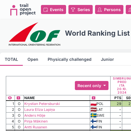
Events
Series
Persons
World Ranking List
TOTAL
Open
Physically challenged
Junior
SIMBRUIN
PREO
Recent only
ITA
20.10.
2024
NAME
PTS
SE
1
O
Krystian Petersburski
POL
29
2
2
O
Laura Elīza Lapiņa
LAT
-
3
O
Anders Höije
SWE
-
4
O
Pinja Mäkinen
FIN
-
5
O
Antti Rusanen
FIN
-