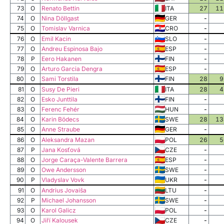
73
O
Renato Bettin
ITA
27
11
74
O
Nina Döllgast
GER
-
75
O
Tomislav Varnica
CRO
-
76
O
Emil Kacin
SLO
-
77
O
Andreu Espinosa Bajo
ESP
-
78
P
Eero Hakanen
FIN
-
79
O
Arturo Garcia Dengra
ESP
-
80
O
Sami Torstila
FIN
28
9
81
O
Susy De Pieri
ITA
28
4
82
O
Esko Junttila
FIN
-
83
O
Ferenc Fehér
HUN
-
84
O
Karin Bödecs
SWE
28
13
85
O
Anne Straube
GER
-
86
O
Aleksandra Mazan
POL
26
5
87
P
Jana Kosťová
CZE
-
88
O
Jorge Caraça-Valente Barrera
ESP
-
89
O
Owe Andersson
SWE
-
90
P
Vladyslav Vovk
UKR
-
91
O
Andrius Jovaiša
LTU
-
92
P
Michael Johansson
SWE
-
93
O
Karol Galicz
POL
-
94
O
Jiří Kalousek
CZE
-