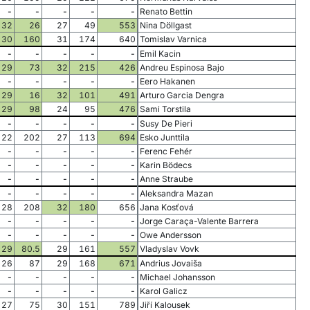
-
-
-
-
-
Renato Bettin
32
26
27
49
553
Nina Döllgast
30
160
31
174
640
Tomislav Varnica
-
-
-
-
-
Emil Kacin
29
73
32
215
426
Andreu Espinosa Bajo
-
-
-
-
-
Eero Hakanen
29
16
32
101
491
Arturo Garcia Dengra
29
98
24
95
476
Sami Torstila
-
-
-
-
-
Susy De Pieri
22
202
27
113
694
Esko Junttila
-
-
-
-
-
Ferenc Fehér
-
-
-
-
-
Karin Bödecs
-
-
-
-
-
Anne Straube
-
-
-
-
-
Aleksandra Mazan
28
208
32
180
656
Jana Kosťová
-
-
-
-
-
Jorge Caraça-Valente Barrera
-
-
-
-
-
Owe Andersson
29
80.5
29
161
557
Vladyslav Vovk
26
87
29
168
671
Andrius Jovaiša
-
-
-
-
-
Michael Johansson
-
-
-
-
-
Karol Galicz
27
75
30
151
789
Jiří Kalousek