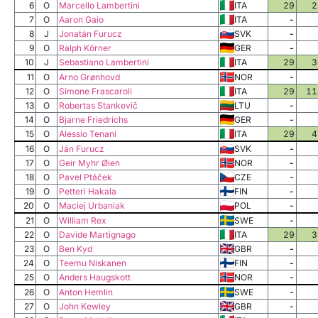
6
O
Marcello Lambertini
ITA
29
2
7
O
Aaron Gaio
ITA
-
8
J
Jonatán Furucz
SVK
-
9
O
Ralph Körner
GER
-
10
J
Sebastiano Lambertini
ITA
29
3
11
O
Arno Grønhovd
NOR
-
12
O
Simone Frascaroli
ITA
29
11
13
O
Robertas Stankevič
LTU
-
14
O
Bjarne Friedrichs
GER
-
15
O
Alessio Tenani
ITA
29
4
16
O
Ján Furucz
SVK
-
17
O
Geir Myhr Øien
NOR
-
18
O
Pavel Ptáček
CZE
-
19
O
Petteri Hakala
FIN
-
20
O
Maciej Urbaniak
POL
-
21
O
William Rex
SWE
-
22
O
Davide Martignago
ITA
29
3
23
O
Ben Kyd
GBR
-
24
O
Teemu Niskanen
FIN
-
25
O
Anders Haugskott
NOR
-
26
O
Anton Hemlin
SWE
-
27
O
John Kewley
GBR
-