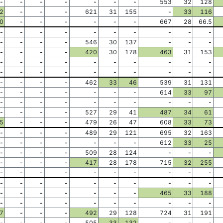
-
-
-
-
-
-
-
553
32
128
2
-
-
-
621
31
155
-
33
116
0
-
-
-
-
-
-
667
28
66.5
-
-
-
-
-
-
-
-
-
-
-
-
-
-
546
30
137
-
-
-
-
-
-
-
420
30
178
463
31
153
-
-
-
-
-
-
-
-
-
-
-
-
-
-
-
-
-
-
-
-
-
-
-
-
462
33
46
539
31
131
-
-
-
-
-
-
-
614
33
97
-
-
-
-
-
-
-
-
-
-
-
-
-
-
527
29
41
487
34
61
5
-
-
-
479
26
47
608
33
73
-
-
-
-
489
29
121
695
32
163
-
-
-
-
-
-
-
612
33
25
-
-
-
-
509
28
124
-
-
-
-
-
-
-
417
28
178
715
32
255
-
-
-
-
-
-
-
-
-
-
-
-
-
-
-
-
-
-
-
-
-
-
-
-
-
-
-
465
33
188
-
-
-
-
-
-
-
-
-
-
7
-
-
-
492
29
128
724
31
191
-
-
-
-
505
33
132
-
-
-