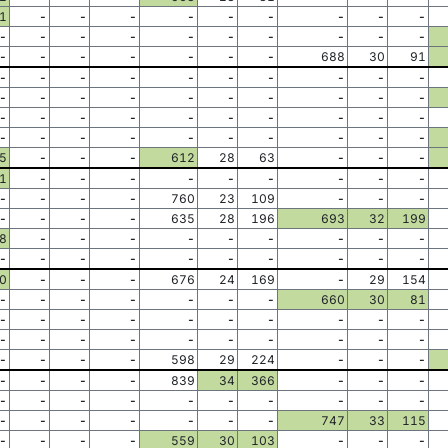
1
-
-
-
-
-
-
-
-
-
-
-
-
-
-
-
-
-
-
-
-
-
-
-
-
-
-
688
30
91
-
-
-
-
-
-
-
-
-
-
-
-
-
-
-
-
-
-
-
-
-
-
-
-
-
-
-
-
-
-
-
-
-
-
-
-
-
-
-
-
5
-
-
-
612
28
63
-
-
-
1
-
-
-
-
-
-
-
-
-
-
-
-
-
760
23
109
-
-
-
-
-
-
-
635
28
196
693
32
199
8
-
-
-
-
-
-
-
-
-
-
-
-
-
-
-
-
-
-
-
0
-
-
-
676
24
169
-
29
154
-
-
-
-
-
-
-
660
30
81
-
-
-
-
-
-
-
-
-
-
-
-
-
-
-
-
-
-
-
-
-
-
-
-
598
29
224
-
-
-
-
-
-
-
839
34
366
-
-
-
-
-
-
-
-
-
-
-
-
-
-
-
-
-
-
-
-
747
33
115
-
-
-
-
559
30
103
-
-
-