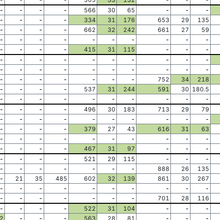
-
-
-
-
566
30
65
-
-
-
-
-
-
-
334
31
176
653
29
135
-
-
-
-
662
32
242
661
27
59
-
-
-
-
-
-
-
-
-
-
-
-
-
-
415
31
115
-
-
-
-
-
-
-
-
-
-
-
-
-
-
-
-
-
-
-
-
-
-
-
-
-
-
-
-
-
-
752
34
218
-
-
-
-
537
31
244
591
30
180.5
-
-
-
-
-
-
-
-
-
-
-
-
-
-
496
30
183
713
29
79
-
-
-
-
-
-
-
-
-
-
-
-
-
-
379
27
43
616
31
63
-
-
-
-
-
-
-
-
-
-
-
-
-
-
467
31
97
-
-
-
-
-
-
-
521
29
115
-
-
-
-
-
-
-
-
-
-
888
26
135
-
21
35
485
602
32
139
861
30
267
-
-
-
-
-
-
-
-
-
-
-
-
-
-
-
-
-
701
28
116
-
-
-
-
522
31
104
-
-
-
2
-
-
-
563
28
81
-
-
-