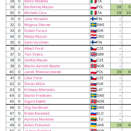
28
O
Remo Madella
ITA
-
29
O
Bartłomiej Mazan
POL
28
5
30
O
Michele Cera
ITA
29
10
31
O
Juha Hiirsalmi
FIN
-
32
O
Magnus Sterner
SWE
-
33
O
Dušan Furucz
SVK
-
34
O
Matija Razum
CRO
-
35
O
Sami Hyvönen
FIN
-
36
J
Albert Forst
CZE
-
37
O
Tom Dobra
GBR
-
38
O
Ondřej Macek
CZE
-
39
O
Martin Aarholt Waaler
NOR
-
40
O
Jacek Wieszaczewski
POL
29
6
41
O
Libor Forst
CZE
-
42
O
Šimon Mižúr
SVK
-
43
O
Kristaps Mierlauks
LAT
-
44
O
Martin Fredholm
SWE
-
45
O
Sigurd Dæhli
NOR
-
46
O
Stig Gerdtman
SWE
-
47
O
Krešo Keresteš
SLO
-
48
O
Aurimas Murenas
LTU
-
49
O
Anton Puhovkin
UKR
29
6
50
O
Jo Inge Fjellstad
NOR
-