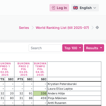
Log In
English
Series
World Ranking List (till 2025-07)
Top 100
Results
BUKOWA
BUKOWA
BUKOWA
PREO 1
PREO 2
TEMPO
POL
POL
POL
02.05.
03.05.
04.05.
2025
2025
2025
PTS
SEC
PTS
SEC
SEC
-
-
-
-
-
Krystian Petersburski
-
-
-
-
-
Laura Elīza Lapiņa
32
20
32
91
336
Anders Höije
31
80
31
86
459
Pinja Mäkinen
-
-
-
-
-
Antti Rusanen