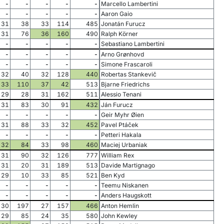
-
-
-
-
-
Marcello Lambertini
-
-
-
-
-
Aaron Gaio
31
38
33
114
485
Jonatán Furucz
31
76
36
160
490
Ralph Körner
-
-
-
-
-
Sebastiano Lambertini
-
-
-
-
-
Arno Grønhovd
-
-
-
-
-
Simone Frascaroli
32
40
32
128
440
Robertas Stankevič
33
110
37
42
513
Bjarne Friedrichs
29
28
31
162
511
Alessio Tenani
31
83
30
91
432
Ján Furucz
-
-
-
-
-
Geir Myhr Øien
31
88
33
32
452
Pavel Ptáček
-
-
-
-
-
Petteri Hakala
32
84
33
98
460
Maciej Urbaniak
31
90
32
126
777
William Rex
31
20
31
189
513
Davide Martignago
29
10
33
85
521
Ben Kyd
-
-
-
-
-
Teemu Niskanen
-
-
-
-
-
Anders Haugskott
30
197
27
157
466
Anton Hemlin
29
85
24
35
580
John Kewley