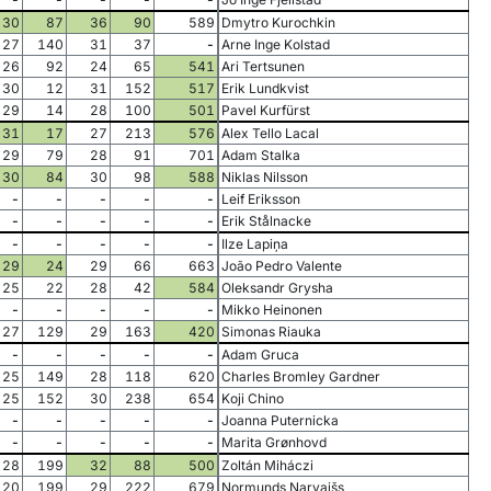
30
87
36
90
589
Dmytro Kurochkin
27
140
31
37
-
Arne Inge Kolstad
26
92
24
65
541
Ari Tertsunen
30
12
31
152
517
Erik Lundkvist
29
14
28
100
501
Pavel Kurfürst
31
17
27
213
576
Alex Tello Lacal
29
79
28
91
701
Adam Stalka
30
84
30
98
588
Niklas Nilsson
-
-
-
-
-
Leif Eriksson
-
-
-
-
-
Erik Stålnacke
-
-
-
-
-
Ilze Lapiņa
29
24
29
66
663
João Pedro Valente
25
22
28
42
584
Oleksandr Grysha
-
-
-
-
-
Mikko Heinonen
27
129
29
163
420
Simonas Riauka
-
-
-
-
-
Adam Gruca
25
149
28
118
620
Charles Bromley Gardner
25
152
30
238
654
Koji Chino
-
-
-
-
-
Joanna Puternicka
-
-
-
-
-
Marita Grønhovd
28
199
32
88
500
Zoltán Miháczi
20
199
29
222
679
Normunds Narvaišs