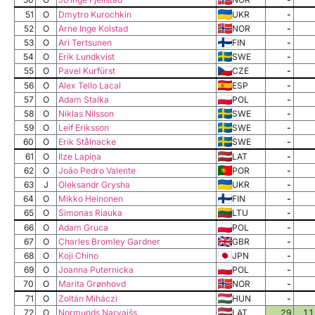
51
O
Dmytro Kurochkin
UKR
-
52
O
Arne Inge Kolstad
NOR
-
53
O
Ari Tertsunen
FIN
-
54
O
Erik Lundkvist
SWE
-
55
O
Pavel Kurfürst
CZE
-
56
O
Alex Tello Lacal
ESP
-
57
O
Adam Stalka
POL
-
58
O
Niklas Nilsson
SWE
-
59
O
Leif Eriksson
SWE
-
60
O
Erik Stålnacke
SWE
-
61
O
Ilze Lapiņa
LAT
-
62
O
João Pedro Valente
POR
-
63
J
Oleksandr Grysha
UKR
-
64
O
Mikko Heinonen
FIN
-
65
O
Simonas Riauka
LTU
-
66
O
Adam Gruca
POL
-
67
O
Charles Bromley Gardner
GBR
-
68
O
Koji Chino
JPN
-
69
O
Joanna Puternicka
POL
-
70
O
Marita Grønhovd
NOR
-
71
O
Zoltán Miháczi
HUN
-
72
O
Normunds Narvaišs
LAT
29
11