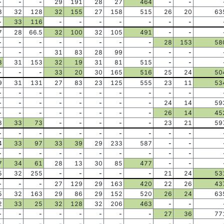
-
-
-
29
191
28
27
464
-
-
3
32
128
32
155
27
158
515
26
20
63
-
33
116
-
-
-
-
-
-
-
7
28
66.5
32
100
32
105
491
-
-
-
-
-
-
-
-
-
-
28
153
58
-
-
-
31
83
28
99
-
-
-
3
31
153
32
19
31
81
515
-
-
-
-
-
33
20
30
165
516
25
24
50
9
31
131
27
83
23
125
555
23
11
53
-
-
-
-
-
-
-
-
-
-
-
-
-
-
-
-
-
-
24
14
59
-
-
-
-
-
-
-
-
26
14
45
8
33
73
-
-
-
-
-
23
21
59
-
-
-
-
-
-
-
-
-
-
4
33
97
33
39
29
233
587
-
-
-
-
-
-
-
-
-
-
-
-
7
34
61
28
13
30
85
477
-
-
5
32
255
-
-
-
-
-
21
24
53
-
-
-
27
129
29
163
420
22
26
43
5
32
163
29
86
29
152
520
26
24
63
2
33
25
32
128
32
206
463
-
-
-
-
-
-
-
-
-
-
27
36
77
-
-
-
-
-
-
-
-
-
-