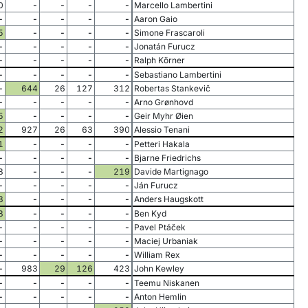
0
-
-
-
-
Marcello Lambertini
-
-
-
-
-
Aaron Gaio
5
-
-
-
-
Simone Frascaroli
-
-
-
-
-
Jonatán Furucz
-
-
-
-
-
Ralph Körner
-
-
-
-
-
Sebastiano Lambertini
-
644
26
127
312
Robertas Stankevič
-
-
-
-
-
Arno Grønhovd
5
-
-
-
-
Geir Myhr Øien
2
927
26
63
390
Alessio Tenani
1
-
-
-
-
Petteri Hakala
-
-
-
-
-
Bjarne Friedrichs
8
-
-
-
219
Davide Martignago
-
-
-
-
-
Ján Furucz
8
-
-
-
-
Anders Haugskott
8
-
-
-
-
Ben Kyd
-
-
-
-
-
Pavel Ptáček
-
-
-
-
-
Maciej Urbaniak
-
-
-
-
-
William Rex
-
983
29
126
423
John Kewley
-
-
-
-
-
Teemu Niskanen
-
-
-
-
-
Anton Hemlin