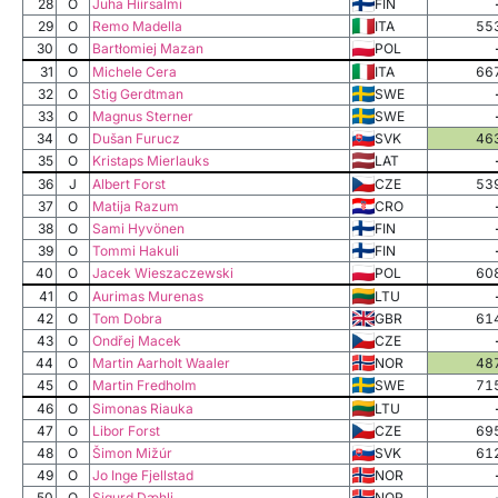
28
O
Juha Hiirsalmi
FIN
29
O
Remo Madella
ITA
55
30
O
Bartłomiej Mazan
POL
31
O
Michele Cera
ITA
66
32
O
Stig Gerdtman
SWE
33
O
Magnus Sterner
SWE
34
O
Dušan Furucz
SVK
46
35
O
Kristaps Mierlauks
LAT
36
J
Albert Forst
CZE
53
37
O
Matija Razum
CRO
38
O
Sami Hyvönen
FIN
39
O
Tommi Hakuli
FIN
40
O
Jacek Wieszaczewski
POL
60
41
O
Aurimas Murenas
LTU
42
O
Tom Dobra
GBR
61
43
O
Ondřej Macek
CZE
44
O
Martin Aarholt Waaler
NOR
48
45
O
Martin Fredholm
SWE
71
46
O
Simonas Riauka
LTU
47
O
Libor Forst
CZE
69
48
O
Šimon Mižúr
SVK
61
49
O
Jo Inge Fjellstad
NOR
50
O
Sigurd Dæhli
NOR