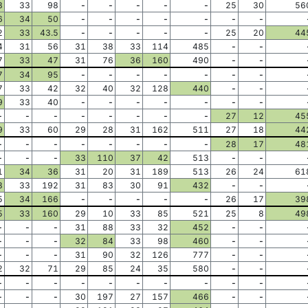
8
33
98
-
-
-
-
-
25
30
56
6
34
50
-
-
-
-
-
-
-
2
33
43.5
-
-
-
-
-
25
20
44
4
31
56
31
38
33
114
485
-
-
7
33
47
31
76
36
160
490
-
-
7
34
95
-
-
-
-
-
-
-
7
33
42
32
40
32
128
440
-
-
9
33
40
-
-
-
-
-
-
-
-
-
-
-
-
-
-
-
27
12
45
9
33
60
29
28
31
162
511
27
18
44
-
-
-
-
-
-
-
-
28
17
48
-
-
-
33
110
37
42
513
-
-
1
34
36
31
20
31
189
513
26
24
61
3
33
192
31
83
30
91
432
-
-
5
34
166
-
-
-
-
-
26
17
39
5
33
160
29
10
33
85
521
25
8
49
-
-
-
31
88
33
32
452
-
-
-
-
-
32
84
33
98
460
-
-
-
-
-
31
90
32
126
777
-
-
2
32
71
29
85
24
35
580
-
-
-
-
-
-
-
-
-
-
-
-
-
-
-
30
197
27
157
466
-
-