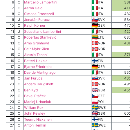
6
O
Marcello Lambertini
ITA
38
7
O
Aaron Gaio
ITA
41
8
O
Simone Frascaroli
ITA
48
9
J
Jonatán Furucz
SVK
53
10
O
Ralph Körner
GER
47
11
J
Sebastiano Lambertini
ITA
42
12
O
Robertas Stankevič
LTU
63
13
O
Arno Grønhovd
NOR
43
14
O
Geir Myhr Øien
NOR
15
O
Alessio Tenani
ITA
37
16
O
Petteri Hakala
FIN
17
O
Bjarne Friedrichs
GER
18
O
Davide Martignago
ITA
55
19
O
Ján Furucz
SVK
43
20
O
Anders Haugskott
NOR
49
21
O
Ben Kyd
GBR
45
22
O
Pavel Ptáček
CZE
23
O
Maciej Urbaniak
POL
24
O
William Rex
SWE
25
O
John Kewley
GBR
60
26
O
Teemu Niskanen
FIN
27
O
Anton Hemlin
SWE