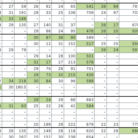
1
27
59
26
92
24
65
541
26
94
79
4
31
191
28
33
25
106
709
24
97
70
5
33
188
-
-
-
-
-
-
-
3
29
135
27
140
31
37
-
26
17
67
-
-
-
29
98
24
95
476
26
20
50
-
-
-
30
87
36
90
589
-
-
-
-
-
30
12
31
152
517
25
25
55
3
29
79
-
-
-
-
-
26
24
59
-
-
-
29
14
28
100
501
-
-
-
-
-
31
17
27
213
576
-
-
-
-
-
29
79
28
91
701
-
-
-
-
-
29
73
32
215
426
-
-
2
34
218
30
84
30
98
588
-
-
1
30
180.5
-
-
-
-
-
-
-
-
-
-
-
-
-
-
-
-
-
-
-
-
29
24
29
66
663
-
-
6
31
63
25
22
28
42
584
-
-
-
-
-
-
-
-
-
-
-
-
-
-
-
-
-
-
-
-
-
-
-
-
-
20
199
29
222
679
22
23
77
8
26
135
25
149
28
118
620
22
28
68
1
30
267
25
152
30
238
654
-
-