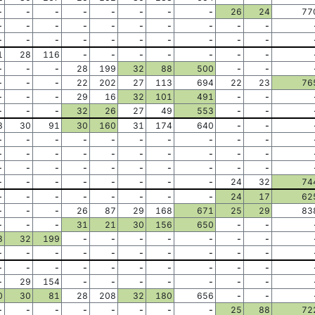
-
-
-
-
-
-
-
-
26
24
77
-
-
-
-
-
-
-
-
-
-
-
-
-
-
-
-
-
-
-
-
1
28
116
-
-
-
-
-
-
-
-
-
-
28
199
32
88
500
-
-
-
-
-
22
202
27
113
694
22
23
76
-
-
-
29
16
32
101
491
-
-
-
-
-
32
26
27
49
553
-
-
8
30
91
30
160
31
174
640
-
-
-
-
-
-
-
-
-
-
-
-
-
-
-
-
-
-
-
-
-
-
-
-
-
-
-
-
-
-
-
-
-
-
-
-
-
-
-
-
24
32
74
-
-
-
-
-
-
-
-
24
17
62
-
-
-
26
87
29
168
671
25
29
83
-
-
-
31
21
30
156
650
-
-
3
32
199
-
-
-
-
-
-
-
-
-
-
-
-
-
-
-
-
-
-
-
-
-
-
-
-
-
-
-
-
29
154
-
-
-
-
-
-
-
0
30
81
28
208
32
180
656
-
-
-
-
-
-
-
-
-
-
25
88
72