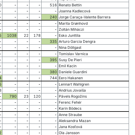
0
-
-
-
516
Renato Bettin
-
-
-
-
-
Joanna Kadlecová
-
-
-
-
240
Jorge Caraça-Valente Barrera
-
-
-
-
-
Marita Grønhovd
-
-
-
-
-
Zoltán Miháczi
5
1038
22
178
-
Esko Junttila
-
-
-
-
335
Arturo Garcia Dengra
-
-
-
-
-
Nina Döllgast
-
-
-
-
-
Tomislav Varnica
-
-
-
-
395
Susy De Pieri
-
-
-
-
-
Emil Kacin
-
-
-
-
380
Daniele Guardini
4
-
-
-
744
Eero Hakanen
5
-
-
-
-
Lennart Wahlgren
8
-
-
-
-
Andrius Jovaiša
-
790
23
120
-
Pāvels Rogožins
-
-
-
-
-
Ferenc Fehér
-
-
-
-
-
Karin Bödecs
-
-
-
-
-
Anne Straube
-
-
-
-
-
Aleksandra Mazan
-
-
-
-
-
Jana Kosťová
2
-
-
-
-
Ola Jansson