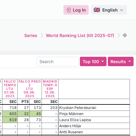
Log In
English
Series
World Ranking List (till 2025-07)
Top 100
Results
O
FALCO
FALCO PREO
MADRID
TEMPO
2
TEMP-O
LTU
LTU
ESP
07.06.
08.06.
13.06.
2025
2025
2025
C
SEC
PTS
SEC
SEC
-
718
27
173
203
Krystian Petersburski
3
605
32
45
-
Pinja Mäkinen
-
619
28
73
-
Laura Elīza Lapiņa
-
-
-
-
-
Anders Höije
6
-
-
-
-
Antti Rusanen