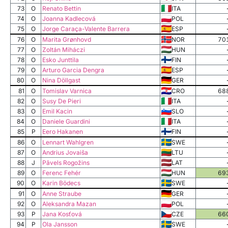
73
O
Renato Bettin
ITA
74
O
Joanna Kadlecová
POL
75
O
Jorge Caraça-Valente Barrera
ESP
76
O
Marita Grønhovd
NOR
70
77
O
Zoltán Miháczi
HUN
78
O
Esko Junttila
FIN
79
O
Arturo Garcia Dengra
ESP
80
O
Nina Döllgast
GER
81
O
Tomislav Varnica
CRO
68
82
O
Susy De Pieri
ITA
83
O
Emil Kacin
SLO
84
O
Daniele Guardini
ITA
85
P
Eero Hakanen
FIN
86
O
Lennart Wahlgren
SWE
87
O
Andrius Jovaiša
LTU
88
J
Pāvels Rogožins
LAT
89
O
Ferenc Fehér
HUN
69
90
O
Karin Bödecs
SWE
91
O
Anne Straube
GER
92
O
Aleksandra Mazan
POL
93
P
Jana Kosťová
CZE
66
94
P
Ola Jansson
SWE