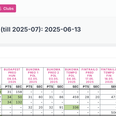
Clubs
 (till 2025-07): 2025-06-13
T
BUDAPEST
BUKOWA
BUKOWA
BUKOWA
FINTRAILO
FINTRAIL
PREO
PREO 1
PREO 2
TEMPO
PREO
TEMPO
HUN
POL
POL
POL
FIN
FIN
06.04.
02.05.
03.05.
04.05.
17.05.
18.05.
2025
2025
2025
2025
2025
2025
C
PTS
SEC
PTS
SEC
PTS
SEC
SEC
PTS
SEC
SE
4
31
158
-
-
-
-
-
-
-
2
34
50
31
80
31
86
459
28
20
47
7
34
132
-
-
-
-
-
-
-
-
-
-
32
20
32
91
336
-
-
-
-
-
-
-
-
-
-
-
-
50