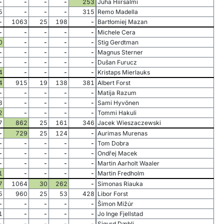
-
-
-
-
253
Juha Hiirsalmi
5
-
-
-
315
Remo Madella
-
1063
25
198
-
Bartłomiej Mazan
-
-
-
-
-
Michele Cera
0
-
-
-
-
Stig Gerdtman
-
-
-
-
-
Magnus Sterner
-
-
-
-
-
Dušan Furucz
4
-
-
-
-
Kristaps Mierlauks
4
915
19
138
381
Albert Forst
-
-
-
-
-
Matija Razum
3
-
-
-
-
Sami Hyvönen
2
-
-
-
-
Tommi Hakuli
7
862
25
161
346
Jacek Wieszaczewski
-
729
25
124
-
Aurimas Murenas
-
-
-
-
-
Tom Dobra
-
-
-
-
-
Ondřej Macek
-
-
-
-
-
Martin Aarholt Waaler
1
-
-
-
-
Martin Fredholm
7
1064
30
262
-
Simonas Riauka
5
960
25
53
428
Libor Forst
-
-
-
-
-
Šimon Mižúr
1
-
-
-
-
Jo Inge Fjellstad
-
-
-
-
-
Sigurd Dæhli