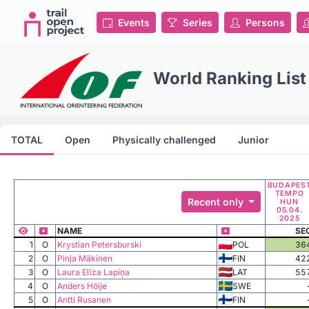
Events
Series
Persons
World Ranking List
TOTAL
Open
Physically challenged
Junior
BUDAPES
TEMPO
Recent only
HUN
05.04.
2025
NAME
SE
1
O
Krystian Petersburski
POL
36
2
O
Pinja Mäkinen
FIN
42
3
O
Laura Elīza Lapiņa
LAT
55
4
O
Anders Höije
SWE
5
O
Antti Rusanen
FIN