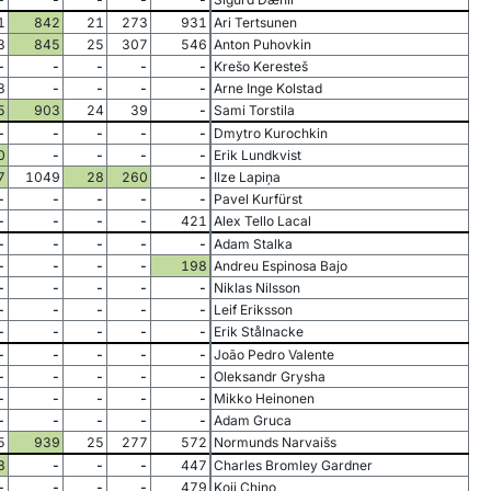
1
842
21
273
931
Ari Tertsunen
3
845
25
307
546
Anton Puhovkin
-
-
-
-
-
Krešo Keresteš
8
-
-
-
-
Arne Inge Kolstad
5
903
24
39
-
Sami Torstila
-
-
-
-
-
Dmytro Kurochkin
0
-
-
-
-
Erik Lundkvist
7
1049
28
260
-
Ilze Lapiņa
-
-
-
-
-
Pavel Kurfürst
-
-
-
-
421
Alex Tello Lacal
-
-
-
-
-
Adam Stalka
-
-
-
-
198
Andreu Espinosa Bajo
-
-
-
-
-
Niklas Nilsson
-
-
-
-
-
Leif Eriksson
-
-
-
-
-
Erik Stålnacke
-
-
-
-
-
João Pedro Valente
-
-
-
-
-
Oleksandr Grysha
-
-
-
-
-
Mikko Heinonen
-
-
-
-
-
Adam Gruca
5
939
25
277
572
Normunds Narvaišs
8
-
-
-
447
Charles Bromley Gardner
-
-
-
-
479
Koji Chino