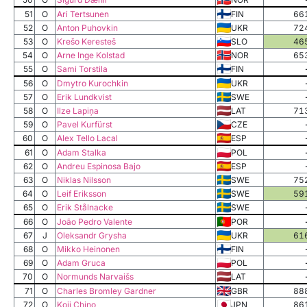
51
O
Ari Tertsunen
FIN
66
52
O
Anton Puhovkin
UKR
72
53
O
Krešo Keresteš
SLO
46
54
O
Arne Inge Kolstad
NOR
65
55
O
Sami Torstila
FIN
56
O
Dmytro Kurochkin
UKR
57
O
Erik Lundkvist
SWE
58
O
Ilze Lapiņa
LAT
71
59
O
Pavel Kurfürst
CZE
60
O
Alex Tello Lacal
ESP
61
O
Adam Stalka
POL
62
O
Andreu Espinosa Bajo
ESP
63
O
Niklas Nilsson
SWE
75
64
O
Leif Eriksson
SWE
59
65
O
Erik Stålnacke
SWE
66
O
João Pedro Valente
POR
67
J
Oleksandr Grysha
UKR
61
68
O
Mikko Heinonen
FIN
69
O
Adam Gruca
POL
70
O
Normunds Narvaišs
LAT
71
O
Charles Bromley Gardner
GBR
88
72
O
Koji Chino
JPN
86